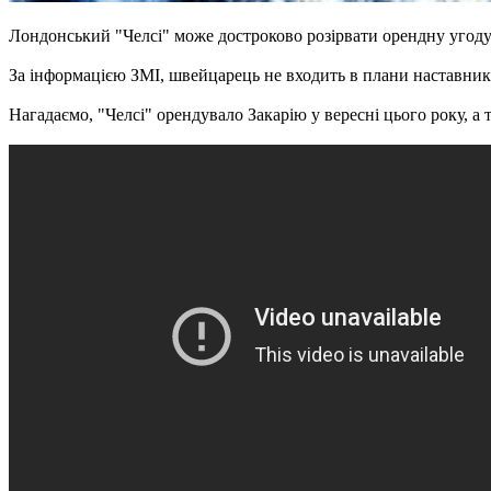
Лондонський "Челсі" може достроково розірвати орендну угод
За інформацією ЗМІ, швейцарець не входить в плани наставник
Нагадаємо, "Челсі" орендувало Закарію у вересні цього року, а