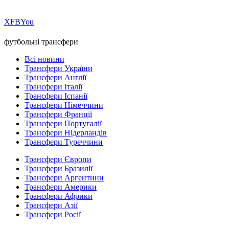
Х
FB
You
футбольні трансфери
Всі новини
Трансфери України
Трансфери Англії
Трансфери Італії
Трансфери Іспанії
Трансфери Німеччини
Трансфери Франції
Трансфери Португалії
Трансфери Нідерландів
Трансфери Туреччини
Трансфери Європи
Трансфери Бразилії
Трансфери Аргентини
Трансфери Америки
Трансфери Африки
Трансфери Азії
Трансфери Росії