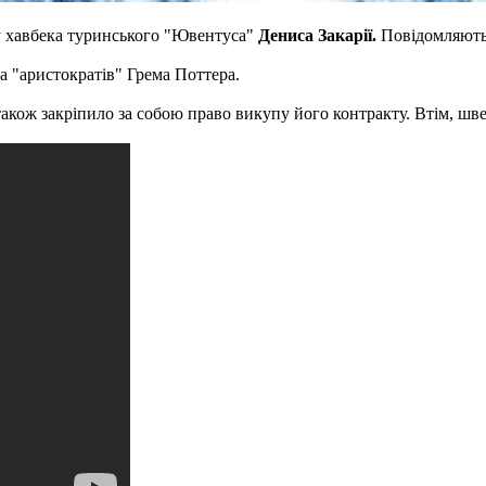
у хавбека туринського "Ювентуса"
Дениса Закарії.
Повідомляют
а "аристократів" Грема Поттера.
 також закріпило за собою право викупу його контракту. Втім, ш