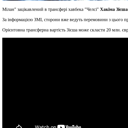
Мілан" зацікавлений в трансфері хавбека "Челсі"
Хакіма Зієша
За інформацією ЗМІ, сторони вже ведуть перемовини з цього пр
Орієнтовна трансферна вартість Зієша може скласти 20 млн. євр