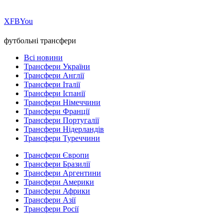
Х
FB
You
футбольні трансфери
Всі новини
Трансфери України
Трансфери Англії
Трансфери Італії
Трансфери Іспанії
Трансфери Німеччини
Трансфери Франції
Трансфери Португалії
Трансфери Нідерландів
Трансфери Туреччини
Трансфери Європи
Трансфери Бразилії
Трансфери Аргентини
Трансфери Америки
Трансфери Африки
Трансфери Азії
Трансфери Росії