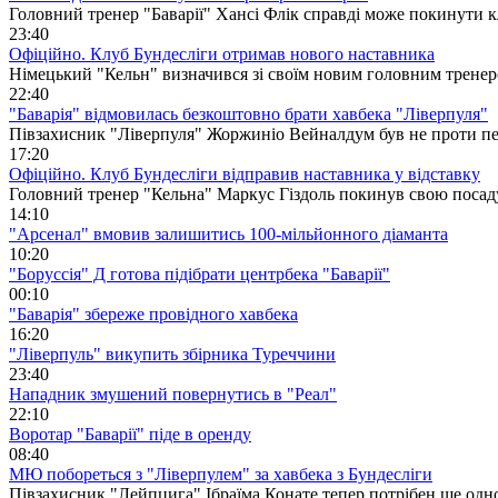
Головний тренер "Баварії" Хансі Флік справді може покинути кл
23:40
Офіційно. Клуб Бундесліги отримав нового наставника
Німецький "Кельн" визначився зі своїм новим головним тренер
22:40
"Баварія" відмовилась безкоштовно брати хавбека "Ліверпуля"
Півзахисник "Ліверпуля" Жоржиніо Вейналдум був не проти пе
17:20
Офіційно. Клуб Бундесліги відправив наставника у відставку
Головний тренер "Кельна" Маркус Гіздоль покинув свою посад
14:10
"Арсенал" вмовив залишитись 100-мільйонного діаманта
10:20
"Боруссія" Д готова підібрати центрбека "Баварії"
00:10
"Баварія" збереже провідного хавбека
16:20
"Ліверпуль" викупить збірника Туреччини
23:40
Нападник змушений повернутись в "Реал"
22:10
Воротар "Баварії" піде в оренду
08:40
МЮ побореться з "Ліверпулем" за хавбека з Бундесліги
Півзахисник "Лейпцига" Ібраїма Конате тепер потрібен ще од