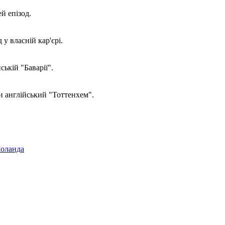
й епізод.
у власній кар'єрі.
ькій "Баварії".
 англійський "Тоттенхем".
Холанда