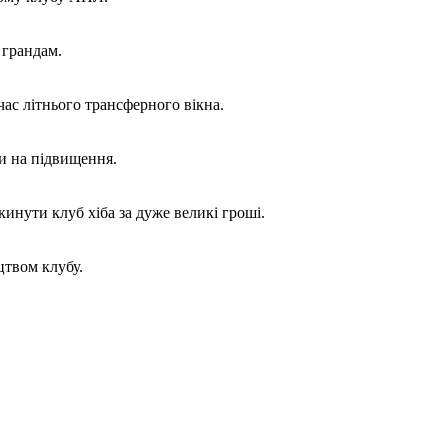
 грандам.
ас літнього трансферного вікна.
и на підвищення.
инути клуб хіба за дуже великі гроші.
цтвом клубу.