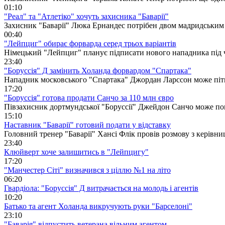
01:10
"Реал" та "Атлетіко" хочуть захисника "Баварії"
Захисник "Баварії" Люка Ернандес потрібен двом мадридським
00:40
"Лейпциг" обирає форварда серед трьох варіантів
Німецький "Лейпциг" планує підписати нового нападника під ч
23:40
"Боруссія" Д замінить Холанда форвардом "Спартака"
Нападник московського "Спартака" Джордан Ларссон може піт
17:20
"Боруссія" готова продати Санчо за 110 млн євро
Півзахисник дортмундської "Боруссії" Джейдон Санчо може пок
15:10
Наставник "Баварії" готовий подати у відставку
Головний тренер "Баварії" Хансі Флік провів розмову з керівни
23:40
Клюйверт хоче залишитись в "Лейпцигу"
17:20
"Манчестер Сіті" визначився з ціллю №1 на літо
06:20
Гвардіола: "Боруссія" Д витрачається на молодь і агентів
10:20
Батько та агент Холанда викручують руки "Барселоні"
23:10
"Баварія" відпустить ветерана вільним агентом