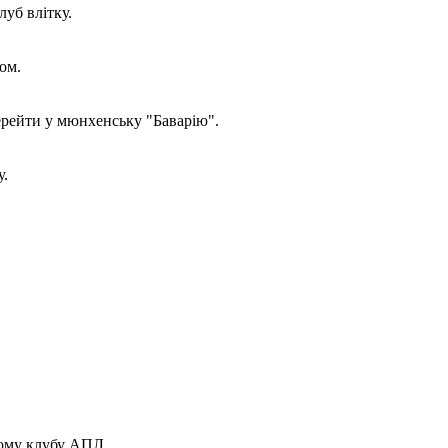
уб влітку.
ом.
рейти у мюнхенську "Баварію".
у.
ному клубу АПЛ.