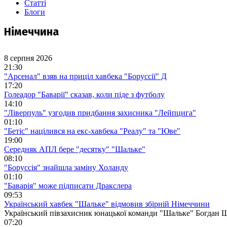
Статті
Блоги
Німеччина
8 серпня 2026
21:30
"Арсенал" взяв на приціл хавбека "Боруссії" Д
17:20
Голеадор "Баварії" сказав, коли піде з футболу
14:10
"Ліверпуль" узгодив придбання захисника "Лейпцига"
01:10
"Бетіс" націлився на екс-хавбека "Реалу" та "Юве"
19:00
Середняк АПЛ бере "десятку" "Шальке"
08:10
"Боруссія" знайшла заміну Холанду
01:10
"Баварія" може підписати Дракслера
09:53
Український хавбек "Шальке" відмовив збірній Німеччини
Український півзахисник юнацької команди "Шальке" Богдан Шу
07:20