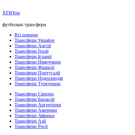
Х
FB
You
футбольні трансфери
Всі новини
Трансфери України
Трансфери Англії
Трансфери Італії
Трансфери Іспанії
Трансфери Німеччини
Трансфери Франції
Трансфери Португалії
Трансфери Нідерландів
Трансфери Туреччини
Трансфери Європи
Трансфери Бразилії
Трансфери Аргентини
Трансфери Америки
Трансфери Африки
Трансфери Азії
Трансфери Росії