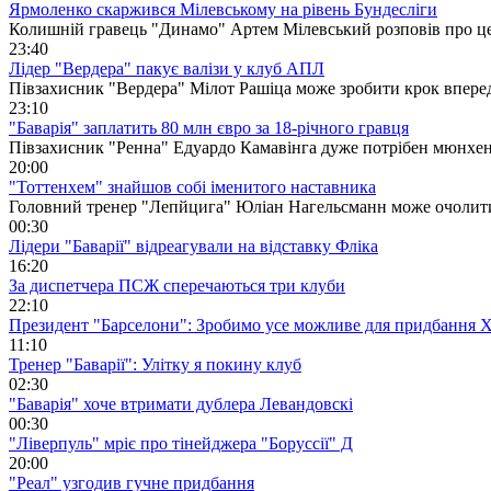
Ярмоленко скаржився Мілевському на рівень Бундесліги
Колишній гравець "Динамо" Артем Мілевський розповів про це
23:40
Лідер "Вердера" пакує валізи у клуб АПЛ
Півзахисник "Вердера" Мілот Рашіца може зробити крок вперед 
23:10
"Баварія" заплатить 80 млн євро за 18-річного гравця
Півзахисник "Ренна" Едуардо Камавінга дуже потрібен мюнхенс
20:00
"Тоттенхем" знайшов собі іменитого наставника
Головний тренер "Лепйцига" Юліан Нагельсманн може очолити
00:30
Лідери "Баварії" відреагували на відставку Фліка
16:20
За диспетчера ПСЖ сперечаються три клуби
22:10
Президент "Барселони": Зробимо усе можливе для придбання 
11:10
Тренер "Баварії": Улітку я покину клуб
02:30
"Баварія" хоче втримати дублера Левандовскі
00:30
"Ліверпуль" мріє про тінейджера "Боруссії" Д
20:00
"Реал" узгодив гучне придбання