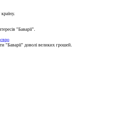
країну.
тересів "Баварії".
 євро
и "Баварії" доволі великих грошей.