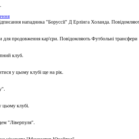
.
шення
писання нападника "Боруссії" Д Ерлінга Холанда. Повідомляю
ти для продовження кар'єри. Повідомляють Футбольні трансфери
упний клуб.
ися у цьому клубі ще на рік.
у".
у цьому клубі.
ем "Ліверпуля".