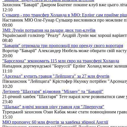
Захисник "Баварії" Джером Боатенг покине клуб вже цього літа
12:10
Сульшер - про трансфер Холанда в МЮ: Ерлінг сам прийме рі
Наставник МЮ Оле-Гунар Сульшер висловився про можливе під
09:00
ЗМІ: Лунін потрапив на радари двох топ-клубів
Український голкіпер "Реалу" Андрій Лунін має хороші варіан
08:40
"Баварія" отримала три пропозиції про оренду свого воротаря
Воротар "Баварії" Александер Нюбель може обирати свій наст
20:00
"Барселона" зекономить 115 млн євро на трансфері Холанда
Нападник дортмундської "Боруссії" Ерлінг Холанд може залишит
11:10
"Арсенал" купить гравця "Лейпцига" за 27 млн фунтів
Півзахисник "Лейпцига" Крістофер Нкунку потрібен "Арсенал
10:20
Легіонер "Шахтаря" відмовив "Мілану" та "Баварії"
21-річний хавбек "Шахтаря" Тете наразі хоче розвиватися саме 
23:40
"Шальке" вдвічі знизив ціну гравця для "Ліверпуля"
Турецький захисник Озан Кабак може стати повноцінним гравц
15:10
МЮ пропонує 60 млн фунтів за хавбека збірної Англії