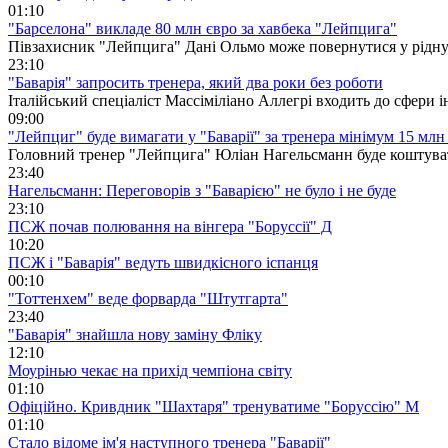
01:10
"Барселона" викладе 80 млн євро за хавбека "Лейпцига"
Півзахисник "Лейпцига" Дані Ольмо може повернутися у рідну 
23:10
"Баварія" запросить тренера, який два роки без роботи
Італійський спеціаліст Массіміліано Аллегрі входить до сфери ін
09:00
"Лейпциг" буде вимагати у "Баварії" за тренера мінімум 15 млн
Головний тренер "Лейпцига" Юліан Нагельсманн буде коштуват
23:40
Нагельсманн: Переговорів з "Баварією" не було і не буде
23:10
ПСЖ почав полювання на вінгера "Боруссії" Д
10:20
ПСЖ і "Баварія" ведуть швидкісного іспанця
00:10
"Тоттенхем" веде форварда "Штутгарта"
23:40
"Баварія" знайшла нову заміну Фліку
12:10
Моурінью чекає на прихід чемпіона світу
01:10
Офіційно. Кривдник "Шахтаря" тренуватиме "Боруссію" М
01:10
Стало відоме ім'я наступного тренера "Баварії"