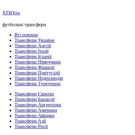
Х
FB
You
футбольні трансфери
Всі новини
Трансфери України
Трансфери Англії
Трансфери Італії
Трансфери Іспанії
Трансфери Німеччини
Трансфери Франції
Трансфери Португалії
Трансфери Нідерландів
Трансфери Туреччини
Трансфери Європи
Трансфери Бразилії
Трансфери Аргентини
Трансфери Америки
Трансфери Африки
Трансфери Азії
Трансфери Росії