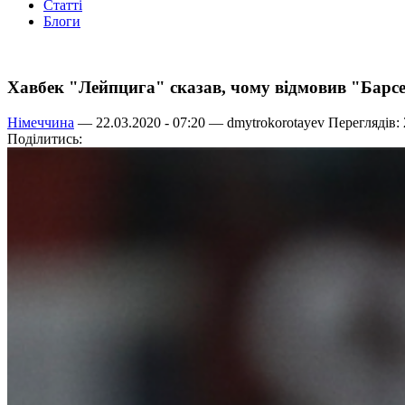
Статті
Блоги
Хавбек "Лейпцига" сказав, чому відмовив "Барс
Німеччина
— 22.03.2020 - 07:20 —
dmytrokorotayev
Переглядів:
Поділитись: