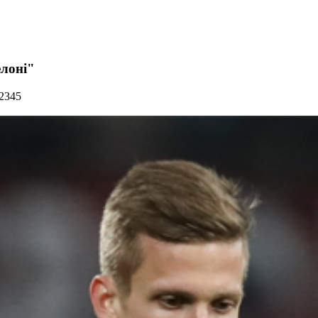
елоні"
 2345