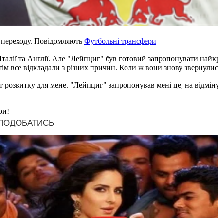
 переходу. Повідомляють
Футбольні трансфери
 з Італії та Англії. Але "Лейпциг" був готовий запропонувати най
ім все відкладали з різних причин. Коли ж вони знову звернулис
кт розвитку для мене. "Лейпциг" запропонував мені це, на відмін
ри!