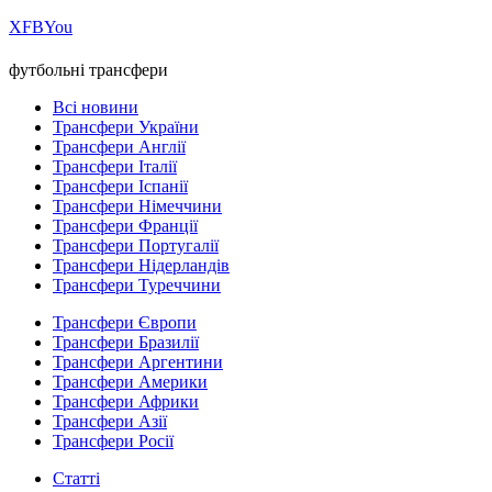
Х
FB
You
футбольні трансфери
Всі новини
Трансфери України
Трансфери Англії
Трансфери Італії
Трансфери Іспанії
Трансфери Німеччини
Трансфери Франції
Трансфери Португалії
Трансфери Нідерландів
Трансфери Туреччини
Трансфери Європи
Трансфери Бразилії
Трансфери Аргентини
Трансфери Америки
Трансфери Африки
Трансфери Азії
Трансфери Росії
Статті