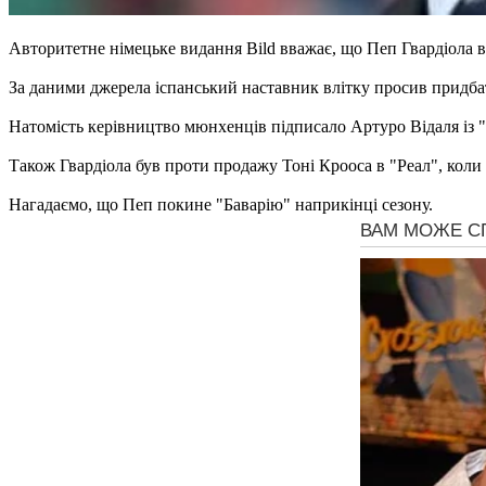
Авторитетне німецьке видання Bild вважає, що Пеп Гвардіола в
За даними джерела іспанський наставник влітку просив придбат
Натомість керівництво мюнхенців підписало Артуро Відаля із 
Також Гвардіола був проти продажу Тоні Крооса в "Реал", коли
Нагадаємо, що Пеп покине "Баварію" наприкінці сезону.