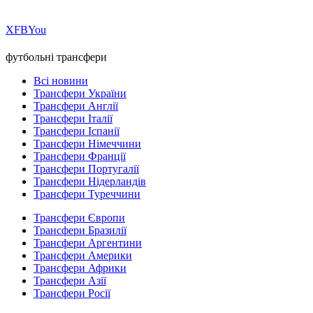
Х
FB
You
футбольні трансфери
Всі новини
Трансфери України
Трансфери Англії
Трансфери Італії
Трансфери Іспанії
Трансфери Німеччини
Трансфери Франції
Трансфери Португалії
Трансфери Нідерландів
Трансфери Туреччини
Трансфери Європи
Трансфери Бразилії
Трансфери Аргентини
Трансфери Америки
Трансфери Африки
Трансфери Азії
Трансфери Росії