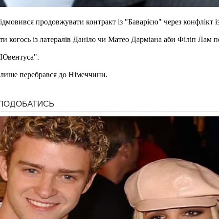
ідмовився продовжувати контракт із "Баварією" через конфлікт і
и когось із латералів Даніло чи Матео Дарміана аби Філіп Лам п
"Ювентуса".
 лише перебрався до Німеччини.