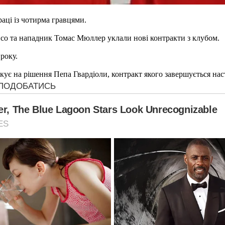
аці із чотирма гравцями.
со та нападник Томас Мюллер уклали нові контракти з клубом.
 року.
ікує на рішення Пепа Гвардіоли, контракт якого завершується нас