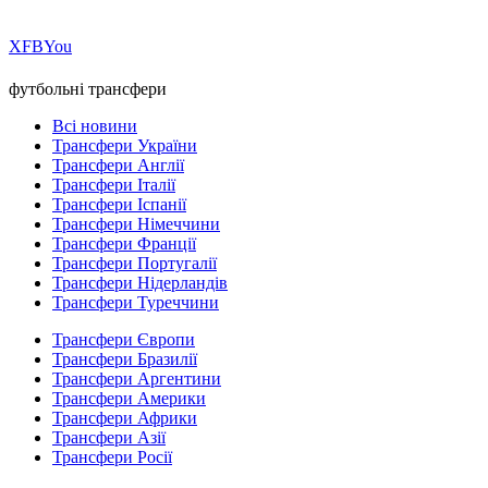
Х
FB
You
футбольні трансфери
Всі новини
Трансфери України
Трансфери Англії
Трансфери Італії
Трансфери Іспанії
Трансфери Німеччини
Трансфери Франції
Трансфери Португалії
Трансфери Нідерландів
Трансфери Туреччини
Трансфери Європи
Трансфери Бразилії
Трансфери Аргентини
Трансфери Америки
Трансфери Африки
Трансфери Азії
Трансфери Росії