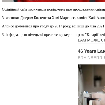
Офіційний сайт мюнхенців повідомляє про продовження співпр
Захисники Джером Боатенг та Хаві Мартінес, хавбек Хабі Алон
Алонсо домовився про угоду до 2017 року, всі інші до літа 2021
За інформацією німецької преси тепер керівництво "Баварії" оч