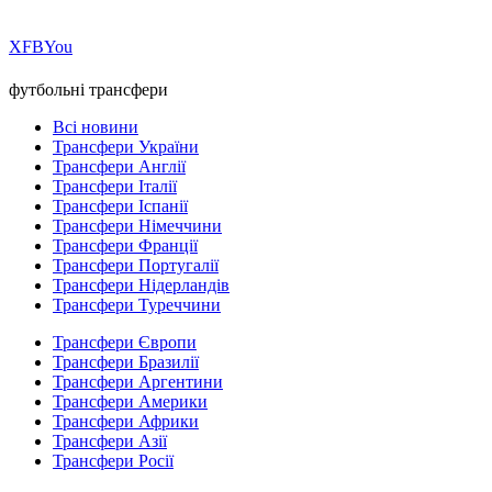
Х
FB
You
футбольні трансфери
Всі новини
Трансфери України
Трансфери Англії
Трансфери Італії
Трансфери Іспанії
Трансфери Німеччини
Трансфери Франції
Трансфери Португалії
Трансфери Нідерландів
Трансфери Туреччини
Трансфери Європи
Трансфери Бразилії
Трансфери Аргентини
Трансфери Америки
Трансфери Африки
Трансфери Азії
Трансфери Росії