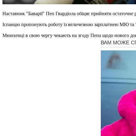
Наставник "Баварії" Пеп Гвардіола обіцяє прийняти остаточне
Іспанцю пропонують роботу із величезною зарплатнею МЮ та 
Мюнхенці в свою чергу чекають на згоду Пепа щодо нового дов