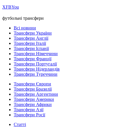
Х
FB
You
футбольні трансфери
Всі новини
Трансфери України
Трансфери Англії
Трансфери Італії
Трансфери Іспанії
Трансфери Німеччини
Трансфери Франції
Трансфери Португалії
Трансфери Нідерландів
Трансфери Туреччини
Трансфери Європи
Трансфери Бразилії
Трансфери Аргентини
Трансфери Америки
Трансфери Африки
Трансфери Азії
Трансфери Росії
Статті