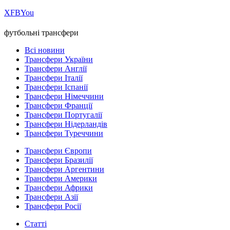
Х
FB
You
футбольні трансфери
Всі новини
Трансфери України
Трансфери Англії
Трансфери Італії
Трансфери Іспанії
Трансфери Німеччини
Трансфери Франції
Трансфери Португалії
Трансфери Нідерландів
Трансфери Туреччини
Трансфери Європи
Трансфери Бразилії
Трансфери Аргентини
Трансфери Америки
Трансфери Африки
Трансфери Азії
Трансфери Росії
Статті