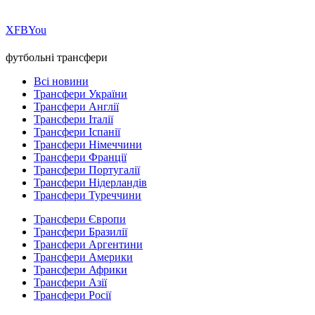
Х
FB
You
футбольні трансфери
Всі новини
Трансфери України
Трансфери Англії
Трансфери Італії
Трансфери Іспанії
Трансфери Німеччини
Трансфери Франції
Трансфери Португалії
Трансфери Нідерландів
Трансфери Туреччини
Трансфери Європи
Трансфери Бразилії
Трансфери Аргентини
Трансфери Америки
Трансфери Африки
Трансфери Азії
Трансфери Росії