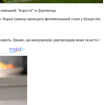
німецькій "Боруссії" із Дортмунда.
. Наразі гравець проводить фенеменальний сезон у Бундеслізі.
олодіють. Цікаво, що конкуренцію дортмундцям може скласти і