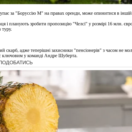
тупає за "Боруссію М" на правах оренди, може опинитися в іншій 
я і планують зробити пропозицію "Челсі" у розмірі 16 млн. євро
 туру.
ий скарб, адже теперішні захисники "пенсіонерів" з часом не м
 є ключовим у команді Андре Шуберта.