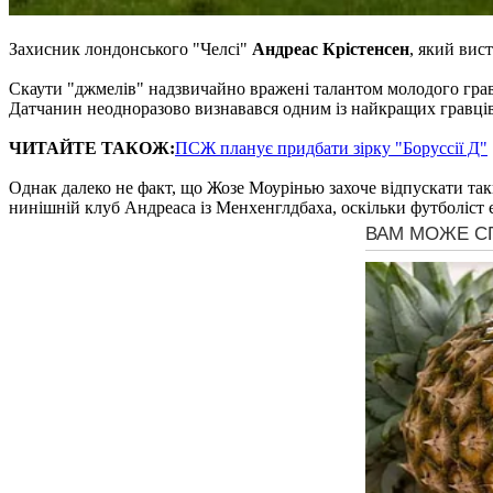
Захисник лондонського "Челсі"
Андреас Крістенсен
, який вис
Скаути "джмелів" надзвичайно вражені талантом молодого гравц
Датчанин неодноразово визнавався одним із найкращих гравців
ЧИТАЙТЕ ТАКОЖ:
ПСЖ планує придбати зірку "Боруссії Д"
Однак далеко не факт, що Жозе Моурінью захоче відпускати так
нинішній клуб Андреаса із Менхенглдбаха, оскільки футболіст