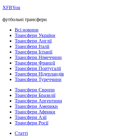
Х
FB
You
футбольні трансфери
Всі новини
Трансфери України
Трансфери Англії
Трансфери Італії
Трансфери Іспанії
Трансфери Німеччини
Трансфери Франції
Трансфери Португалії
Трансфери Нідерландів
Трансфери Туреччини
Трансфери Європи
Трансфери Бразилії
Трансфери Аргентини
Трансфери Америки
Трансфери Африки
Трансфери Азії
Трансфери Росії
Статті