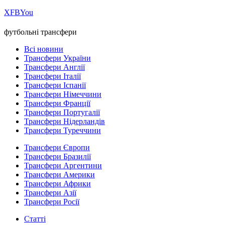
Х
FB
You
футбольні трансфери
Всі новини
Трансфери України
Трансфери Англії
Трансфери Італії
Трансфери Іспанії
Трансфери Німеччини
Трансфери Франції
Трансфери Португалії
Трансфери Нідерландів
Трансфери Туреччини
Трансфери Європи
Трансфери Бразилії
Трансфери Аргентини
Трансфери Америки
Трансфери Африки
Трансфери Азії
Трансфери Росії
Статті