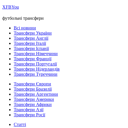
Х
FB
You
футбольні трансфери
Всі новини
Трансфери України
Трансфери Англії
Трансфери Італії
Трансфери Іспанії
Трансфери Німеччини
Трансфери Франції
Трансфери Португалії
Трансфери Нідерландів
Трансфери Туреччини
Трансфери Європи
Трансфери Бразилії
Трансфери Аргентини
Трансфери Америки
Трансфери Африки
Трансфери Азії
Трансфери Росії
Статті