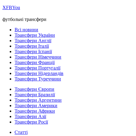
Х
FB
You
футбольні трансфери
Всі новини
Трансфери України
Трансфери Англії
Трансфери Італії
Трансфери Іспанії
Трансфери Німеччини
Трансфери Франції
Трансфери Португалії
Трансфери Нідерландів
Трансфери Туреччини
Трансфери Європи
Трансфери Бразилії
Трансфери Аргентини
Трансфери Америки
Трансфери Африки
Трансфери Азії
Трансфери Росії
Статті