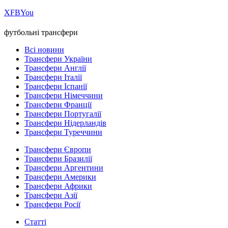
Х
FB
You
футбольні трансфери
Всі новини
Трансфери України
Трансфери Англії
Трансфери Італії
Трансфери Іспанії
Трансфери Німеччини
Трансфери Франції
Трансфери Португалії
Трансфери Нідерландів
Трансфери Туреччини
Трансфери Європи
Трансфери Бразилії
Трансфери Аргентини
Трансфери Америки
Трансфери Африки
Трансфери Азії
Трансфери Росії
Статті