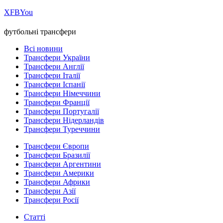
Х
FB
You
футбольні трансфери
Всі новини
Трансфери України
Трансфери Англії
Трансфери Італії
Трансфери Іспанії
Трансфери Німеччини
Трансфери Франції
Трансфери Португалії
Трансфери Нідерландів
Трансфери Туреччини
Трансфери Європи
Трансфери Бразилії
Трансфери Аргентини
Трансфери Америки
Трансфери Африки
Трансфери Азії
Трансфери Росії
Статті