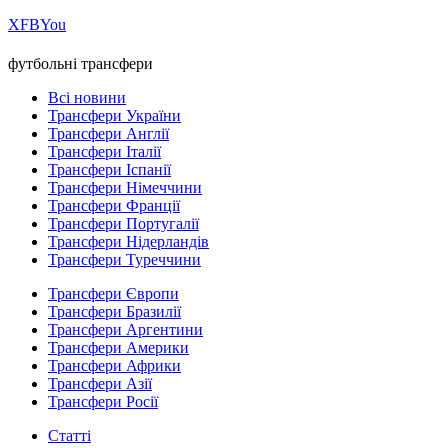
Х
FB
You
футбольні трансфери
Всі новини
Трансфери України
Трансфери Англії
Трансфери Італії
Трансфери Іспанії
Трансфери Німеччини
Трансфери Франції
Трансфери Португалії
Трансфери Нідерландів
Трансфери Туреччини
Трансфери Європи
Трансфери Бразилії
Трансфери Аргентини
Трансфери Америки
Трансфери Африки
Трансфери Азії
Трансфери Росії
Статті