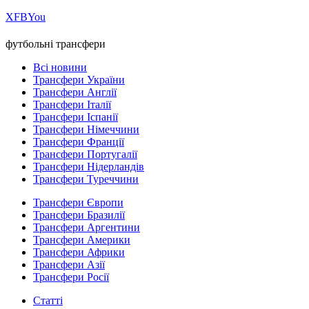
Х
FB
You
футбольні трансфери
Всі новини
Трансфери України
Трансфери Англії
Трансфери Італії
Трансфери Іспанії
Трансфери Німеччини
Трансфери Франції
Трансфери Португалії
Трансфери Нідерландів
Трансфери Туреччини
Трансфери Європи
Трансфери Бразилії
Трансфери Аргентини
Трансфери Америки
Трансфери Африки
Трансфери Азії
Трансфери Росії
Статті