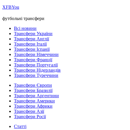
Х
FB
You
футбольні трансфери
Всі новини
Трансфери України
Трансфери Англії
Трансфери Італії
Трансфери Іспанії
Трансфери Німеччини
Трансфери Франції
Трансфери Португалії
Трансфери Нідерландів
Трансфери Туреччини
Трансфери Європи
Трансфери Бразилії
Трансфери Аргентини
Трансфери Америки
Трансфери Африки
Трансфери Азії
Трансфери Росії
Статті