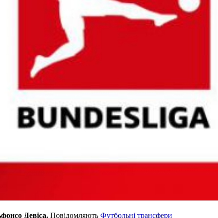
фонсо Девіса.
Повідомляють
Футбольні трансфери