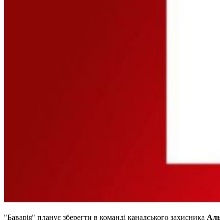
"Баварія" планує зберегти в команді канадського захисника
Аль