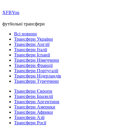
Х
FB
You
футбольні трансфери
Всі новини
Трансфери України
Трансфери Англії
Трансфери Італії
Трансфери Іспанії
Трансфери Німеччини
Трансфери Франції
Трансфери Португалії
Трансфери Нідерландів
Трансфери Туреччини
Трансфери Європи
Трансфери Бразилії
Трансфери Аргентини
Трансфери Америки
Трансфери Африки
Трансфери Азії
Трансфери Росії