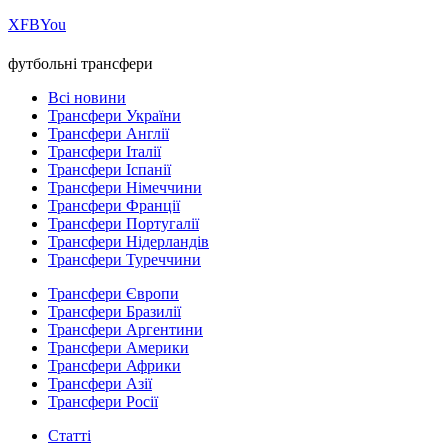
Х
FB
You
футбольні трансфери
Всі новини
Трансфери України
Трансфери Англії
Трансфери Італії
Трансфери Іспанії
Трансфери Німеччини
Трансфери Франції
Трансфери Португалії
Трансфери Нідерландів
Трансфери Туреччини
Трансфери Європи
Трансфери Бразилії
Трансфери Аргентини
Трансфери Америки
Трансфери Африки
Трансфери Азії
Трансфери Росії
Статті