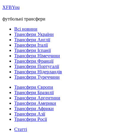
Х
FB
You
футбольні трансфери
Всі новини
Трансфери України
Трансфери Англії
Трансфери Італії
Трансфери Іспанії
Трансфери Німеччини
Трансфери Франції
Трансфери Португалії
Трансфери Нідерландів
Трансфери Туреччини
Трансфери Європи
Трансфери Бразилії
Трансфери Аргентини
Трансфери Америки
Трансфери Африки
Трансфери Азії
Трансфери Росії
Статті