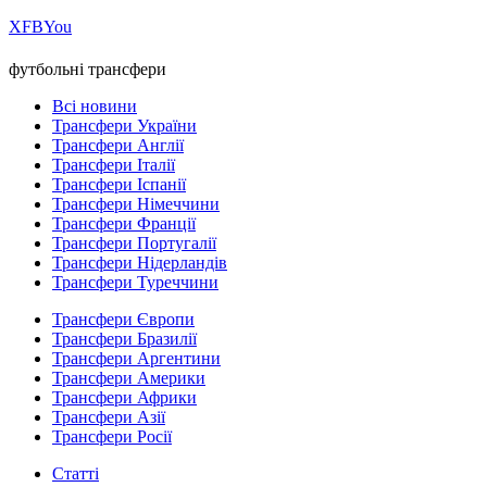
Х
FB
You
футбольні трансфери
Всі новини
Трансфери України
Трансфери Англії
Трансфери Італії
Трансфери Іспанії
Трансфери Німеччини
Трансфери Франції
Трансфери Португалії
Трансфери Нідерландів
Трансфери Туреччини
Трансфери Європи
Трансфери Бразилії
Трансфери Аргентини
Трансфери Америки
Трансфери Африки
Трансфери Азії
Трансфери Росії
Статті