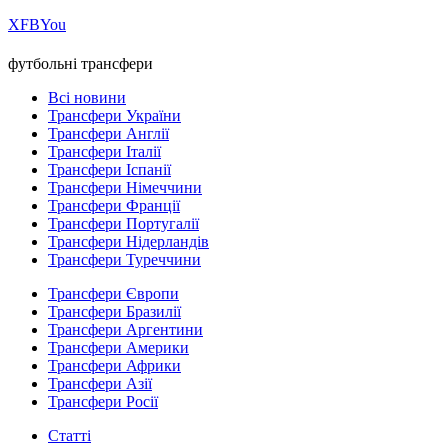
Х
FB
You
футбольні трансфери
Всі новини
Трансфери України
Трансфери Англії
Трансфери Італії
Трансфери Іспанії
Трансфери Німеччини
Трансфери Франції
Трансфери Португалії
Трансфери Нідерландів
Трансфери Туреччини
Трансфери Європи
Трансфери Бразилії
Трансфери Аргентини
Трансфери Америки
Трансфери Африки
Трансфери Азії
Трансфери Росії
Статті