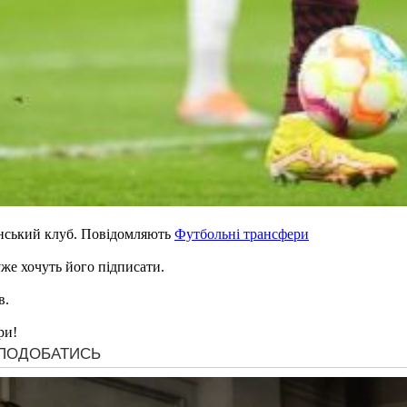
ський клуб. Повідомляють
Футбольні трансфери
уже хочуть його підписати.
в.
ри!