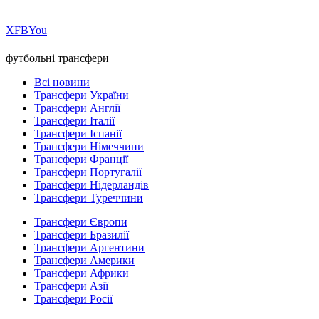
Х
FB
You
футбольні трансфери
Всі новини
Трансфери України
Трансфери Англії
Трансфери Італії
Трансфери Іспанії
Трансфери Німеччини
Трансфери Франції
Трансфери Португалії
Трансфери Нідерландів
Трансфери Туреччини
Трансфери Європи
Трансфери Бразилії
Трансфери Аргентини
Трансфери Америки
Трансфери Африки
Трансфери Азії
Трансфери Росії