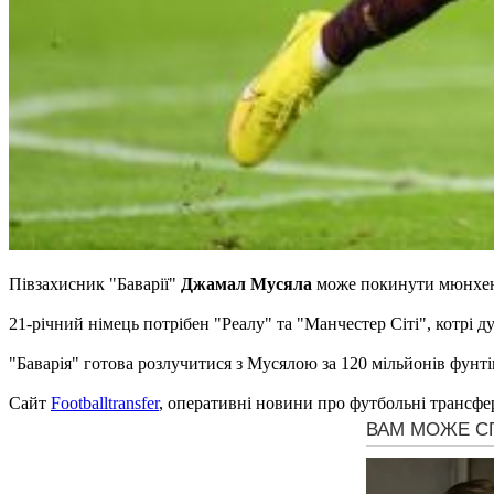
Півзахисник "Баварії"
Джамал Мусяла
може покинути мюнхен
21-річний німець потрібен "Реалу" та "Манчестер Сіті", котрі д
"Баварія" готова розлучитися з Мусялою за 120 мільйонів фунті
Сайт
Footballtransfer
, оперативні новини про футбольні трансфе