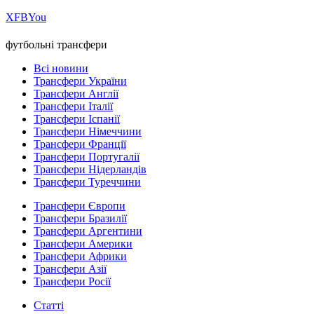
Х
FB
You
футбольні трансфери
Всі новини
Трансфери України
Трансфери Англії
Трансфери Італії
Трансфери Іспанії
Трансфери Німеччини
Трансфери Франції
Трансфери Португалії
Трансфери Нідерландів
Трансфери Туреччини
Трансфери Європи
Трансфери Бразилії
Трансфери Аргентини
Трансфери Америки
Трансфери Африки
Трансфери Азії
Трансфери Росії
Статті