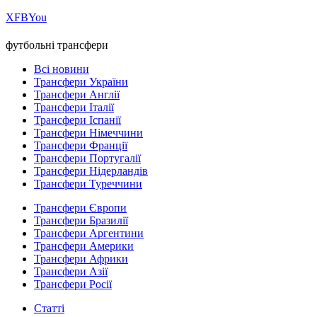
Х
FB
You
футбольні трансфери
Всі новини
Трансфери України
Трансфери Англії
Трансфери Італії
Трансфери Іспанії
Трансфери Німеччини
Трансфери Франції
Трансфери Португалії
Трансфери Нідерландів
Трансфери Туреччини
Трансфери Європи
Трансфери Бразилії
Трансфери Аргентини
Трансфери Америки
Трансфери Африки
Трансфери Азії
Трансфери Росії
Статті