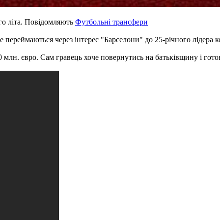
го літа. Повідомляють
Футбольні трансфери
е переймаються через інтерес "Барселони" до 25-річного лідера 
0 млн. євро. Сам гравець хоче повернутись на батьківщину і гот