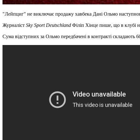
"Лейпциг" не виключає продажу хавбека Дані Ольмо наступно
Журналіст
Sky Sport Deutschland
Філіп Хінце пише, що в клубі н
Сума відступних за Ольмо передбачені в контракті складають 6