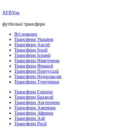
Х
FB
You
футбольні трансфери
Всі новини
Трансфери України
Трансфери Англії
Трансфери Італії
Трансфери Іспанії
Трансфери Німеччини
Трансфери Франції
Трансфери Португалії
Трансфери Нідерландів
Трансфери Туреччини
Трансфери Європи
Трансфери Бразилії
Трансфери Аргентини
Трансфери Америки
Трансфери Африки
Трансфери Азії
Трансфери Росії