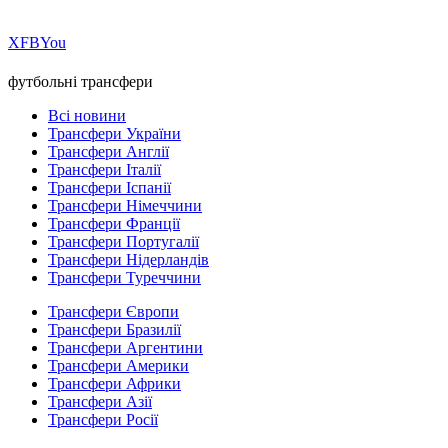
Х
FB
You
футбольні трансфери
Всі новини
Трансфери України
Трансфери Англії
Трансфери Італії
Трансфери Іспанії
Трансфери Німеччини
Трансфери Франції
Трансфери Португалії
Трансфери Нідерландів
Трансфери Туреччини
Трансфери Європи
Трансфери Бразилії
Трансфери Аргентини
Трансфери Америки
Трансфери Африки
Трансфери Азії
Трансфери Росії