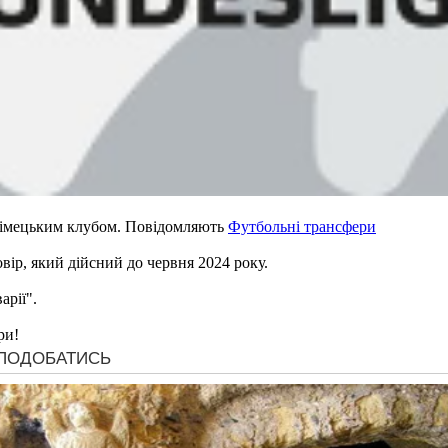
німецьким клубом. Повідомляють
Футбольні трансфери
ір, який дійсний до червня 2024 року.
арії".
ри!