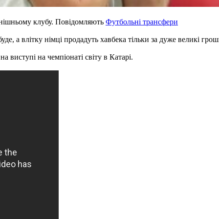
нішньому клубу. Повідомляють
Футбольні трансфери
де, а влітку німці продадуть хавбека тільки за дуже великі гроші
 виступі на чемпіонаті світу в Катарі.