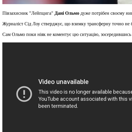
Півзахисник "Лейпцига"
Дані Ольмо
дуже потрібен своєму ни
Журналіст Сід Лоу стверджує, що взимку трансферну точно не бу
Сам Ольмо поки ніяк не коментує цю ситуацію, зосередившись на