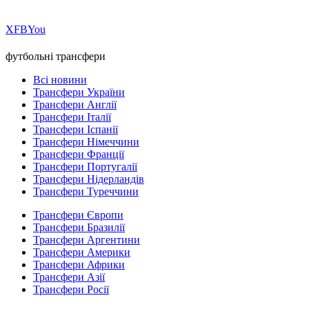
Х
FB
You
футбольні трансфери
Всі новини
Трансфери України
Трансфери Англії
Трансфери Італії
Трансфери Іспанії
Трансфери Німеччини
Трансфери Франції
Трансфери Португалії
Трансфери Нідерландів
Трансфери Туреччини
Трансфери Європи
Трансфери Бразилії
Трансфери Аргентини
Трансфери Америки
Трансфери Африки
Трансфери Азії
Трансфери Росії