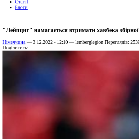
Статті
Блоги
"Лейпциг" намагається втримати хавбека збірної 
Німеччина
— 3.12.2022 - 12:10 —
lemberglegion
Переглядів: 253
Поділитись: