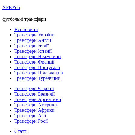
Х
FB
You
футбольні трансфери
Всі новини
Трансфери України
Трансфери Англії
Трансфери Італії
Трансфери Іспанії
Трансфери Німеччини
Трансфери Франції
Трансфери Португалії
Трансфери Нідерландів
Трансфери Туреччини
Трансфери Європи
Трансфери Бразилії
Трансфери Аргентини
Трансфери Америки
Трансфери Африки
Трансфери Азії
Трансфери Росії
Статті