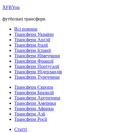
Х
FB
You
футбольні трансфери
Всі новини
Трансфери України
Трансфери Англії
Трансфери Італії
Трансфери Іспанії
Трансфери Німеччини
Трансфери Франції
Трансфери Португалії
Трансфери Нідерландів
Трансфери Туреччини
Трансфери Європи
Трансфери Бразилії
Трансфери Аргентини
Трансфери Америки
Трансфери Африки
Трансфери Азії
Трансфери Росії
Статті