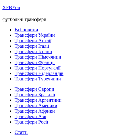
Х
FB
You
футбольні трансфери
Всі новини
Трансфери України
Трансфери Англії
Трансфери Італії
Трансфери Іспанії
Трансфери Німеччини
Трансфери Франції
Трансфери Португалії
Трансфери Нідерландів
Трансфери Туреччини
Трансфери Європи
Трансфери Бразилії
Трансфери Аргентини
Трансфери Америки
Трансфери Африки
Трансфери Азії
Трансфери Росії
Статті