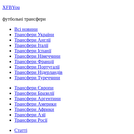
Х
FB
You
футбольні трансфери
Всі новини
Трансфери України
Трансфери Англії
Трансфери Італії
Трансфери Іспанії
Трансфери Німеччини
Трансфери Франції
Трансфери Португалії
Трансфери Нідерландів
Трансфери Туреччини
Трансфери Європи
Трансфери Бразилії
Трансфери Аргентини
Трансфери Америки
Трансфери Африки
Трансфери Азії
Трансфери Росії
Статті