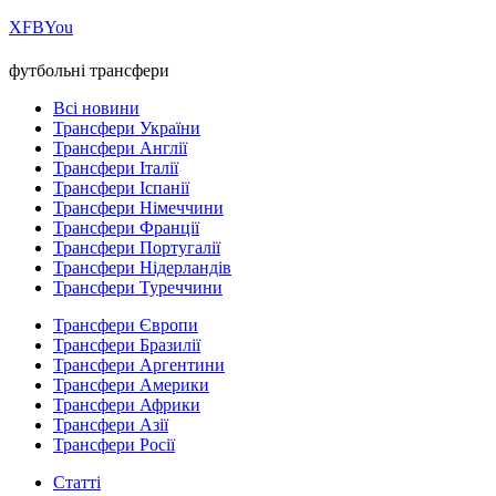
Х
FB
You
футбольні трансфери
Всі новини
Трансфери України
Трансфери Англії
Трансфери Італії
Трансфери Іспанії
Трансфери Німеччини
Трансфери Франції
Трансфери Португалії
Трансфери Нідерландів
Трансфери Туреччини
Трансфери Європи
Трансфери Бразилії
Трансфери Аргентини
Трансфери Америки
Трансфери Африки
Трансфери Азії
Трансфери Росії
Статті