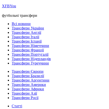
Х
FB
You
футбольні трансфери
Всі новини
Трансфери України
Трансфери Англії
Трансфери Італії
Трансфери Іспанії
Трансфери Німеччини
Трансфери Франції
Трансфери Португалії
Трансфери Нідерландів
Трансфери Туреччини
Трансфери Європи
Трансфери Бразилії
Трансфери Аргентини
Трансфери Америки
Трансфери Африки
Трансфери Азії
Трансфери Росії
Статті