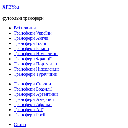
Х
FB
You
футбольні трансфери
Всі новини
Трансфери України
Трансфери Англії
Трансфери Італії
Трансфери Іспанії
Трансфери Німеччини
Трансфери Франції
Трансфери Португалії
Трансфери Нідерландів
Трансфери Туреччини
Трансфери Європи
Трансфери Бразилії
Трансфери Аргентини
Трансфери Америки
Трансфери Африки
Трансфери Азії
Трансфери Росії
Статті