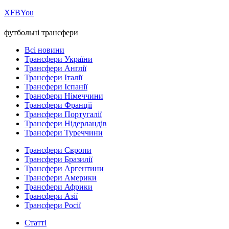
Х
FB
You
футбольні трансфери
Всі новини
Трансфери України
Трансфери Англії
Трансфери Італії
Трансфери Іспанії
Трансфери Німеччини
Трансфери Франції
Трансфери Португалії
Трансфери Нідерландів
Трансфери Туреччини
Трансфери Європи
Трансфери Бразилії
Трансфери Аргентини
Трансфери Америки
Трансфери Африки
Трансфери Азії
Трансфери Росії
Статті