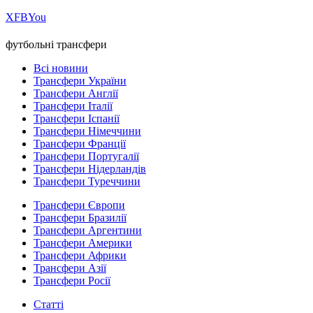
Х
FB
You
футбольні трансфери
Всі новини
Трансфери України
Трансфери Англії
Трансфери Італії
Трансфери Іспанії
Трансфери Німеччини
Трансфери Франції
Трансфери Португалії
Трансфери Нідерландів
Трансфери Туреччини
Трансфери Європи
Трансфери Бразилії
Трансфери Аргентини
Трансфери Америки
Трансфери Африки
Трансфери Азії
Трансфери Росії
Статті