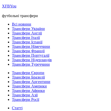
Х
FB
You
футбольні трансфери
Всі новини
Трансфери України
Трансфери Англії
Трансфери Італії
Трансфери Іспанії
Трансфери Німеччини
Трансфери Франції
Трансфери Португалії
Трансфери Нідерландів
Трансфери Туреччини
Трансфери Європи
Трансфери Бразилії
Трансфери Аргентини
Трансфери Америки
Трансфери Африки
Трансфери Азії
Трансфери Росії
Статті